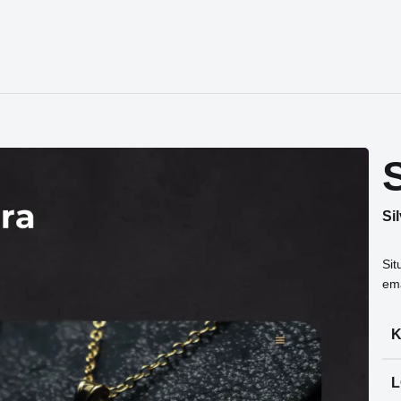
Si
Sit
em
K
L