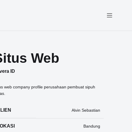
Situs Web
lvera ID
us web company profile perusahaan pembuat sipuh
as.
LIEN
Alvin Sebastian
OKASI
Bandung