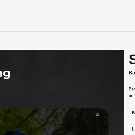
Ba
Bac
per
K
L